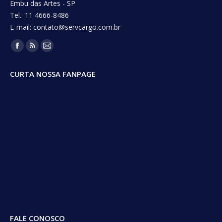
Embu das Artes - SP
Tel.: 11 4666-8486
E-mail: contato@servcargo.com.br
Encontre-nos em:
Facebook
Rss
Mail
page
page
page
CURTA NOSSA FANPAGE
opens
opens
opens
in
in
in
new
new
new
window
window
window
FALE CONOSCO