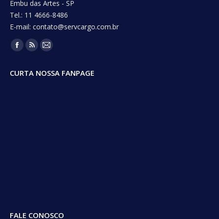
Embu das Artes - SP
Tel.: 11 4666-8486
E-mail: contato@servcargo.com.br
Encontre-nos em:
Facebook
Rss
Mail
page
page
page
CURTA NOSSA FANPAGE
opens
opens
opens
in
in
in
new
new
new
window
window
window
FALE CONOSCO